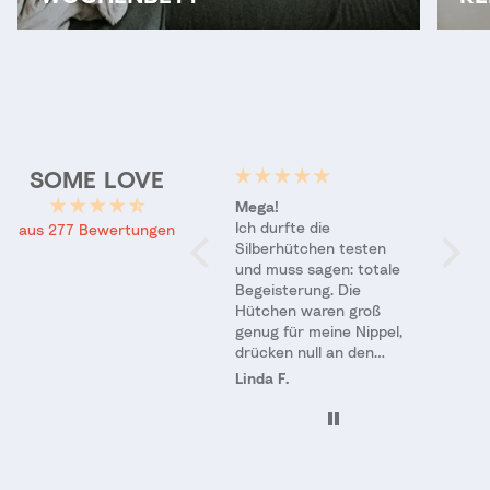
SOME LOVE
Weich wie keine andere
Mega!
Wie ei
Diese Einlagen waren
Ich durfte die
Umar
aus 277 Bewertungen
eine Wohltat nach denen
Silberhütchen testen
The We
im Krankenhaus und
und muss sagen: totale
nun sc
haben die erste Zeit
Begeisterung. Die
Monat
Zuhause wirklich
Hütchen waren groß
Schwan
angenehmer gemacht!
genug für meine Nippel,
Wochen
1000000%ige
drücken null an den
nur si
Empfehlung
Rändern und waren
wunde
Krissi K.
Linda F.
Lucas 
einfach der krasseste
anzus
Relief für meinen
das, w
Stillstart. Der
brauch
Transparenz halber: ich
auch d
habe die Hütchen
kleine