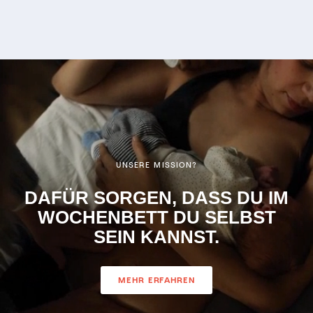
kostenfrei zur Verfügung
Beruh
gestellt bekommen -
unaufd
hätte sie mir aber ganz
Inform
sicher auch selbst
unser
gekauft und kann sie
Gemüte
jeder Stillenden
vertra
wärmstens empfehlen.
Ratsch
Danke!
richti
kommt
UNSERE MISSION?
DAFÜR SORGEN, DASS DU IM
WOCHENBETT DU SELBST
SEIN KANNST.
MEHR ERFAHREN