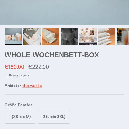
WHOLE WOCHENBETT-BOX
Verkaufspreis
Normaler Preis
€160,00
€222,00
61 Bewertungen
Anbieter
the weeks
Größe Panties
1 (XS bis M)
2 (L bis 3XL)