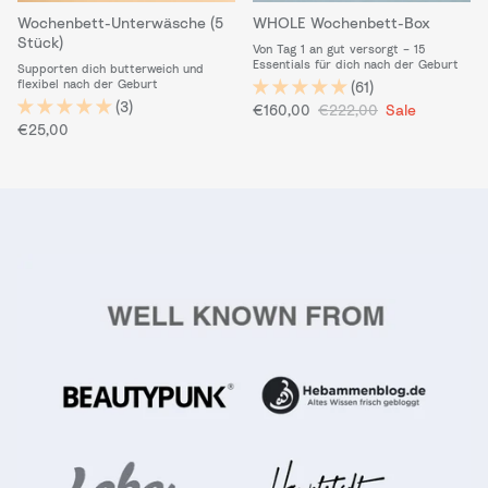
Wochenbett-Unterwäsche (5
WHOLE Wochenbett-Box
Stück)
Von Tag 1 an gut versorgt – 15
Essentials für dich nach der Geburt
Supporten dich butterweich und
flexibel nach der Geburt
(61)
(3)
Verkaufspreis
Normaler Preis
€160,00
€222,00
Sale
Normaler Preis
€25,00