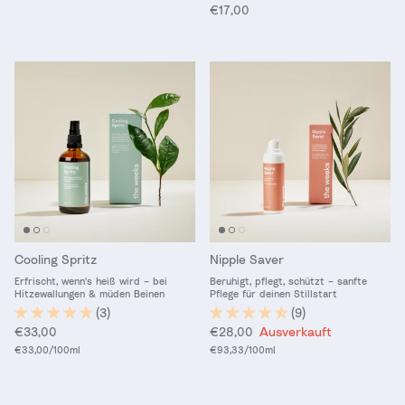
Normaler Preis
€17,00
Cooling Spritz
Nipple Saver
Erfrischt, wenn's heiß wird – bei
Beruhigt, pflegt, schützt – sanfte
Hitzewallungen & müden Beinen
Pflege für deinen Stillstart
(3)
(9)
Normaler Preis
Normaler Preis
€33,00
€28,00
Ausverkauft
Grundpreis
Grundpreis
€33,00
/100ml
€93,33
/100ml