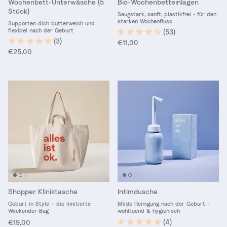
Wochenbett-Unterwäsche (5
Bio-Wochenbetteinlagen
Stück)
Saugstark, sanft, plastikfrei - für den
starken Wochenfluss
Supporten dich butterweich und
flexibel nach der Geburt
(53)
(3)
Normaler Preis
€11,00
Normaler Preis
€25,00
Shopper Kliniktasche
Intimdusche
Geburt in Style – die limitierte
Milde Reinigung nach der Geburt –
Weekender-Bag
wohltuend & hygienisch
Normaler Preis
(4)
€19,00