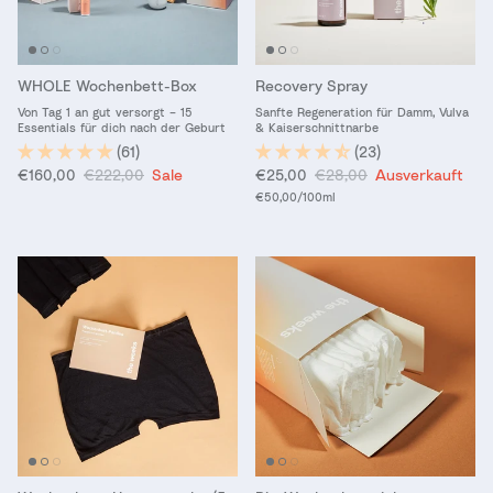
WHOLE Wochenbett-Box
Recovery Spray
Von Tag 1 an gut versorgt – 15
Sanfte Regeneration für Damm, Vulva
Essentials für dich nach der Geburt
& Kaiserschnittnarbe
(61)
(23)
Verkaufspreis
Normaler Preis
Verkaufspreis
Normaler Preis
€160,00
€222,00
Sale
€25,00
€28,00
Ausverkauft
Grundpreis
€50,00
/100ml