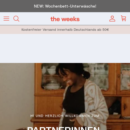
Direkt zum Inhalt
NEW: Wochenbett-Unterwäsche!
Konto
War
Kostenfreier Versand innerhalb Deutschlands ab 50€
HI UND HERZLICH WILLKOMMEN ZUM