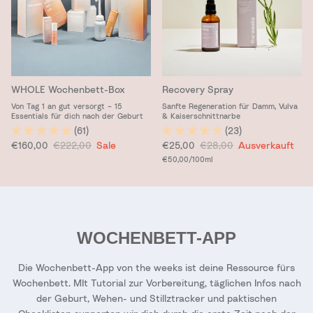
WHOLE Wochenbett-Box
Recovery Spray
Von Tag 1 an gut versorgt – 15
Sanfte Regeneration für Damm, Vulva
Essentials für dich nach der Geburt
& Kaiserschnittnarbe
(61)
(23)
Verkaufspreis
Normaler Preis
Verkaufspreis
Normaler Preis
€160,00
€222,00
Sale
€25,00
€28,00
Ausverkauft
Grundpreis
€50,00
/100ml
WOCHENBETT-APP
Die Wochenbett-App von the weeks ist deine Ressource fürs
Wochenbett. MIt Tutorial zur Vorbereitung, täglichen Infos nach
der Geburt, Wehen- und Stillztracker und paktischen