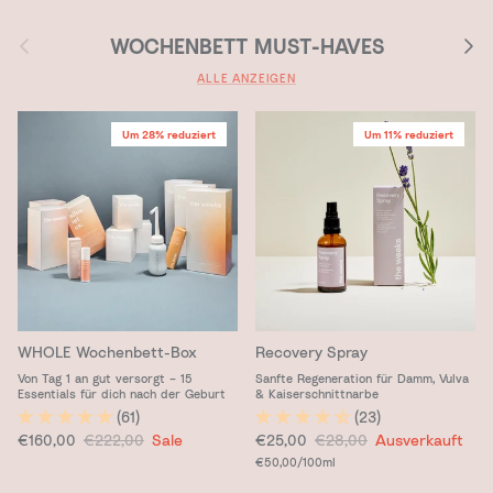
Vorherige
Nächs
WOCHENBETT MUST-HAVES
ALLE ANZEIGEN
Um 28% reduziert
Um 11% reduziert
WHOLE Wochenbett-Box
Recovery Spray
Von Tag 1 an gut versorgt – 15
Sanfte Regeneration für Damm, Vulva
Essentials für dich nach der Geburt
& Kaiserschnittnarbe
(61)
(23)
Verkaufspreis
Normaler Preis
Verkaufspreis
Normaler Preis
€160,00
€222,00
Sale
€25,00
€28,00
Ausverkauft
Grundpreis
€50,00
/100ml