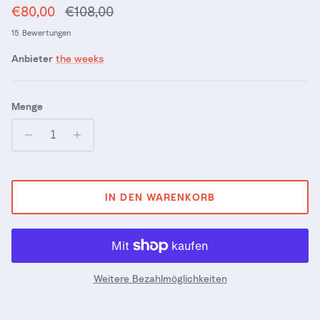
Verkaufspreis
Normaler Preis
€80,00
€108,00
15 Bewertungen
Anbieter
the weeks
Menge
IN DEN WARENKORB
Weitere Bezahlmöglichkeiten