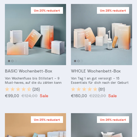
Um 20% reduziert
Um 28% reduziert
BASIC Wochenbett-Box
WHOLE Wochenbett-Box
Von Wochenfluss bis Stillstart – 9
Von Tag 1 an gut versorgt – 15
Must-haves, auf die du zählen kann
Essentials für dich nach der Geburt
(26)
(61)
Verkaufspreis
Normaler Preis
Verkaufspreis
Normaler Preis
€99,00
€124,00
Sale
€160,00
€222,00
Sale
Um 25% reduziert
Um 26% reduziert