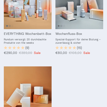
EVERYTHING Wochenbett-Box
Wochenfluss-Box
Rundum versorgt: 20 durchdachte
Spezial-Support für deine Blutung –
Produkte von the weeks
zuverlässig & sicher
(9)
(15)
Verkaufspreis
Normaler Preis
Verkaufspreis
Normaler Preis
€290,00
€389,00
Sale
€80,00
€108,00
Sale