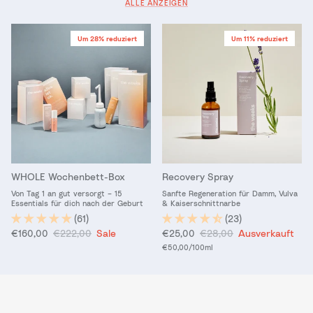
ALLE ANZEIGEN
Um 28% reduziert
Um 11% reduziert
WHOLE Wochenbett-Box
Recovery Spray
Von Tag 1 an gut versorgt – 15
Sanfte Regeneration für Damm, Vulva
Essentials für dich nach der Geburt
& Kaiserschnittnarbe
(61)
(23)
Verkaufspreis
Normaler Preis
Verkaufspreis
Normaler Preis
€160,00
€222,00
Sale
€25,00
€28,00
Ausverkauft
Grundpreis
€50,00
/100ml