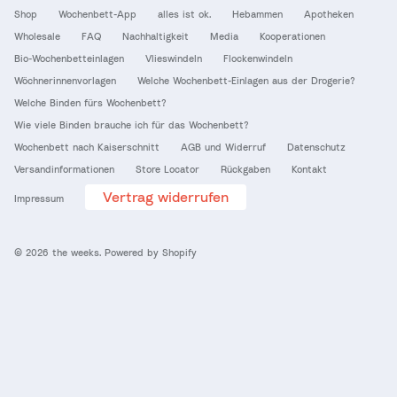
Shop
Wochenbett-App
alles ist ok.
Hebammen
Apotheken
Wholesale
FAQ
Nachhaltigkeit
Media
Kooperationen
Bio-Wochenbetteinlagen
Vlieswindeln
Flockenwindeln
Wöchnerinnenvorlagen
Welche Wochenbett-Einlagen aus der Drogerie?
Welche Binden fürs Wochenbett?
Wie viele Binden brauche ich für das Wochenbett?
Wochenbett nach Kaiserschnitt
AGB und Widerruf
Datenschutz
Versandinformationen
Store Locator
Rückgaben
Kontakt
Vertrag widerrufen
Impressum
© 2026
the weeks
.
Powered by Shopify