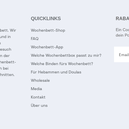
QUICKLINKS
RABA
Ein Co
bett. Wir
Wochenbett-Shop
dein Po
und in
FAQ
m
Wochenbett-App
Email
Besuch
Welche Wochenbettbox passt zu mir?
in der
chenbett-
Welche Binden fürs Wochenbett?
h bei
Für Hebammen und Doulas
hnitten.
Wholesale
Media
Kontakt
Über uns