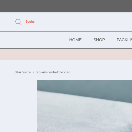
Direkt zum Inhalt
Suche
HOME
SHOP
PACKL
Startseite
Bio-Wochenbettbinden
Zu Produktinformationen springen