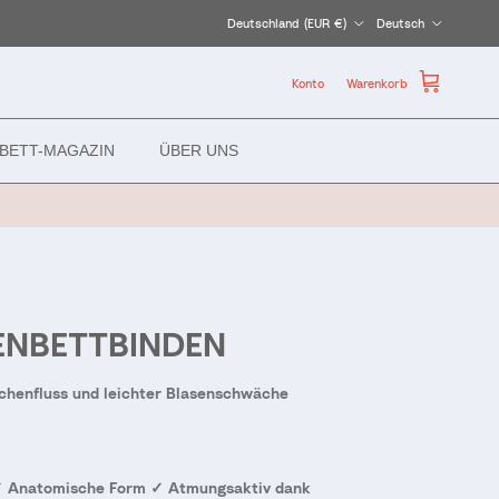
Land/Region
Sprache
Deutschland (EUR €)
Deutsch
Konto
Warenkorb
BETT-MAGAZIN
ÜBER UNS
NBETTBINDEN
chenfluss und leichter Blasenschwäche
 Anatomische Form ✓ Atmungsaktiv dank