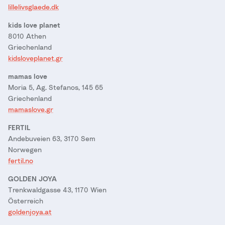
lillelivsglaede.dk
kids love planet
8010 Athen
Griechenland
kidsloveplanet.gr
mamas love
Moria 5, Ag. Stefanos, 145 65
Griechenland
mamaslove.gr
FERTIL
Andebuveien 63, 3170 Sem
Norwegen
fertil.no
GOLDEN JOYA
Trenkwaldgasse 43, 1170 Wien
Österreich
goldenjoya.at