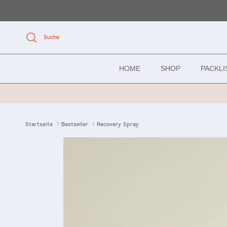
Direkt zum Inhalt
Suche
HOME
SHOP
PACKL
Startseite
Bestseller
Recovery Spray
Zu Produktinformationen springen