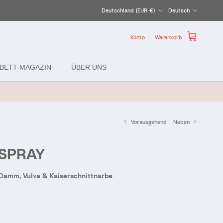
Land/Region
Sprache
Deutschland (EUR €)
Deutsch
Konto
Warenkorb
BETT-MAGAZIN
ÜBER UNS
Vorausgehend
Neben
SPRAY
 Damm, Vulva & Kaiserschnittnarbe
r Preis