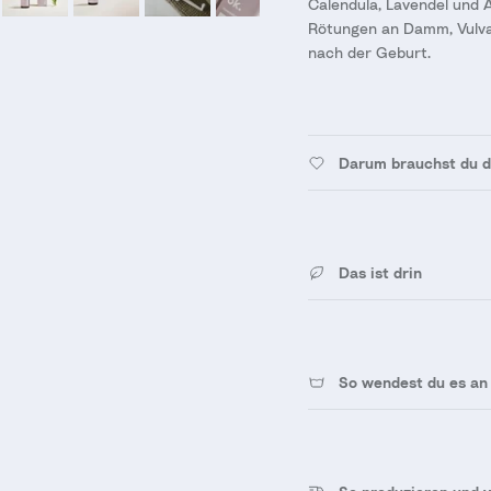
Calendula, Lavendel und 
Rötungen an Damm, Vulva
nach der Geburt.
Darum brauchst du d
Das ist drin
So wendest du es an