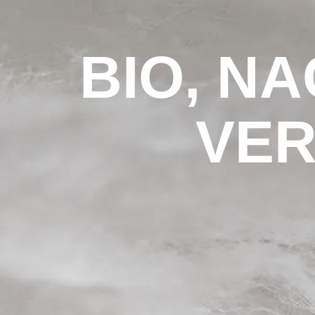
BIO, N
VE