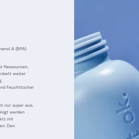
henol A (BPA)
nt Ressourcen,
enbett weiter
g
 und Feuchttücher
t nur super aus,
inigt werden
atz mit
en. Den