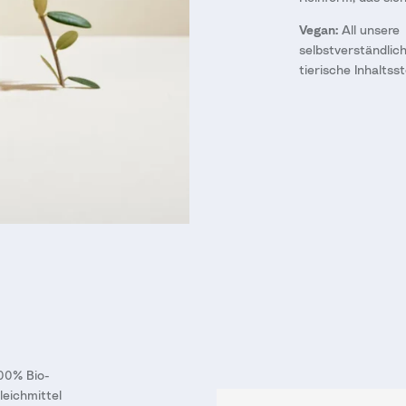
Vegan:
All unsere
selbstverständlic
tierische Inhaltsst
00% Bio-
leichmittel