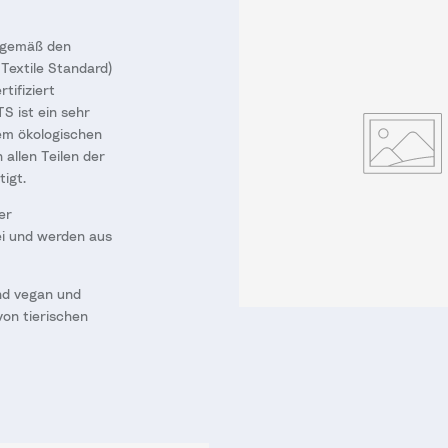
 gemäß den
Textile Standard)
tifiziert
 ist ein sehr
em ökologischen
 allen Teilen der
igt.
er
ei und werden aus
nd vegan und
von tierischen