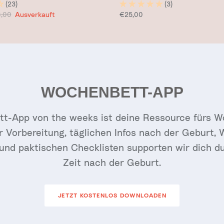
(23)
(3)
is
maler Preis
Normaler Preis
,00
Ausverkauft
€25,00
WOCHENBETT-APP
t-App von the weeks ist deine Ressource fürs W
ur Vorbereitung, täglichen Infos nach der Geburt,
r und paktischen Checklisten supporten wir dich du
Zeit nach der Geburt.
JETZT KOSTENLOS DOWNLOADEN