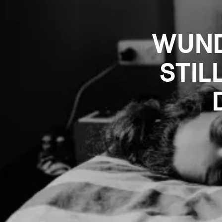
WUND
STIL