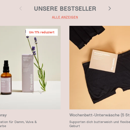
Vorherige
Nächste
UNSERE BESTSELLER
ALLE ANZEIGEN
Um 11% reduziert
pray
Wochenbett-Unterwäsche (5 St
ation für Damm, Vulva &
Supporten dich butterweich und flexibe
arbe
Geburt