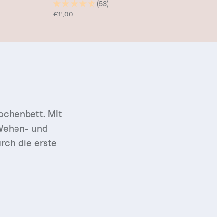
(53)
Normaler Preis
€11,00
ochenbett. MIt
 Wehen- und
rch die erste