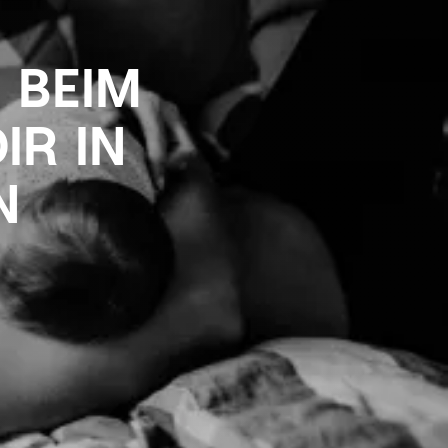
 BEIM
IR IN
N