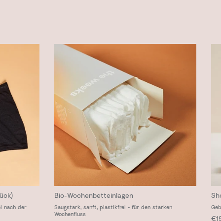
ück)
Bio-Wochenbetteinlagen
Sh
l nach der
Saugstark, sanft, plastikfrei - für den starken
Geb
Wochenfluss
Nor
€1