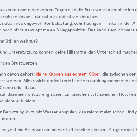
Frau kennt das: In den ersten Tagen sind die Brustwarzen empfindlich 
richten davon – du bist also definitiv nicht allein.
bination aus ungewohnter Belastung, sehr häufigem Trinken in der A
noch nicht ganz optimalen Anlegeposition. Das kann ziemlich wehtun
nn Stillen weh tut?
und Unterstützung können kleine Hilfsmittel den Unterschied mache
unden Brustwarzen
chon davon gehört:
kleine Kappen aus echtem Silber
, die zwischen den
zt werden. Silber wirkt antibakteriell und entzündungshemmend und
 Creme oder Salbe.
uf, dass sie nicht zu eng sitzen. Ein bisschen Luft zwischen Hütchen 
so nicht aufweicht.
r Benutzung kurz mit Wasser abspülen, das reicht meist schon. Und 
lisieren.
t es geht die Brustwarzen an der Luft trocknen lassen. Klingt simpel, h