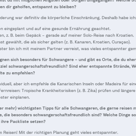
n dir geholfen, entspannt zu bleiben?
derung war definitiv die körperliche Einschränkung. Deshalb habe ich
 eingeplant und auf eine gesunde Ernährung geachtet.
n, z. B. beim Gepäck – gerade auf meiner Solo-Reise nach Kroatien.
t gewählt, die als sicher gelten (z. B. Kanaren, Kroatien, Curaçao).
ster bin ich mit meinem Partner verreist, was vieles entspannter ge
ignen sich besonders für Schwangere – und gibt es Orte, die du eh
ziel schwangerschaftsfreundlich? Sind eher entspannte Strände, W
dte zu empfehlen?
ividuell, aber ich empfehle die Kanarischen Inseln oder Madeira für e
Fernreisen: Tropische Krankheitsrisiken (z. B. Zika) prüfen und länger
ster einplanen.
er mehr) wichtigsten Tipps für alle Schwangeren, die gerne reisen 
e, die besonders schwangerschaftsfreundlich sind? Welche Dinge so
ihre Packliste setzen?
 Reisen! Mit der richtigen Planung geht vieles entspannter.