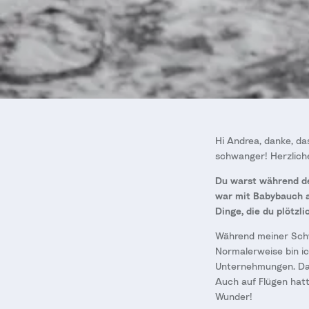
Hi Andrea, danke, das
schwanger! Herzlic
Du warst während de
war mit Babybauch a
Dinge, die du plötzl
Während meiner Schw
Normalerweise bin ic
Unternehmungen. Das 
Auch auf Flügen hat
Wunder!