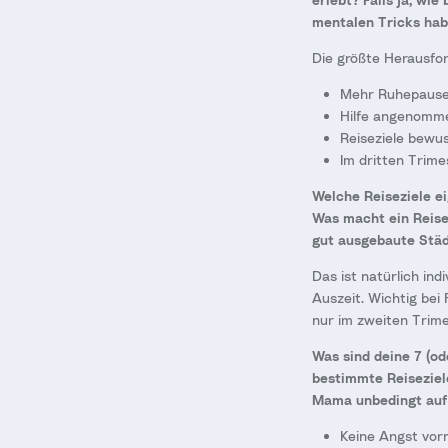
mentalen Tricks habe
Die größte Herausfor
Mehr Ruhepausen
Hilfe angenomme
Reiseziele bewuss
Im dritten Trime
Welche Reiseziele e
Was macht ein Reise
gut ausgebaute Stä
Das ist natürlich ind
Auszeit. Wichtig bei 
nur im zweiten Trime
Was sind deine 7 (od
bestimmte Reiseziel
Mama unbedingt auf 
Keine Angst vorm