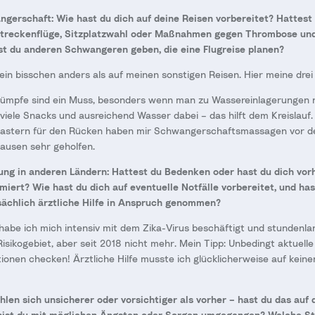
ngerschaft: Wie hast du dich auf deine Reisen vorbereitet? Hattest 
streckenflüge, Sitzplatzwahl oder Maßnahmen gegen Thrombose und
t du anderen Schwangeren geben, die eine Flugreise planen?
ein bisschen anders als auf meinen sonstigen Reisen. Hier meine drei
ümpfe sind ein Muss, besonders wenn man zu Wassereinlagerungen 
viele Snacks und ausreichend Wasser dabei – das hilft dem Kreislauf.
stern für den Rücken haben mir Schwangerschaftsmassagen vor de
usen sehr geholfen.
ng in anderen Ländern: Hattest du Bedenken oder hast du dich vor
iert? Wie hast du dich auf eventuelle Notfälle vorbereitet, und ha
sächlich ärztliche Hilfe in Anspruch genommen?
abe ich mich intensiv mit dem Zika-Virus beschäftigt und stundenla
Risikogebiet, aber seit 2018 nicht mehr. Mein Tipp: Unbedingt aktuelle
onen checken! Ärztliche Hilfe musste ich glücklicherweise auf keine
len sich unsicherer oder vorsichtiger als vorher – hast du das auf
ie bist du mit möglichen Ängsten oder Sorgen umgegangen? Welche S