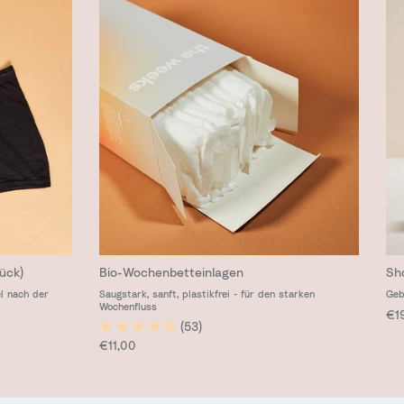
ück)
Bio-Wochenbetteinlagen
Sh
l nach der
Saugstark, sanft, plastikfrei - für den starken
Geb
Wochenfluss
Nor
€1
(53)
Normaler Preis
€11,00