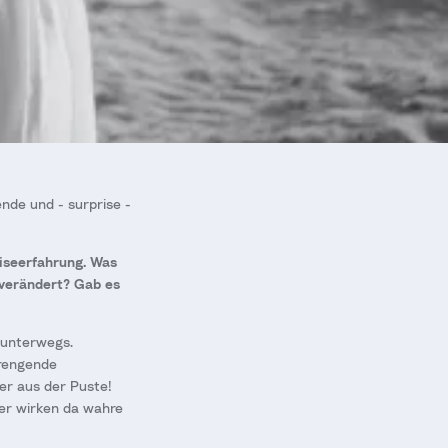
ende und - surprise -
iseerfahrung. Was
 verändert? Gab es
 unterwegs.
trengende
er aus der Puste!
er wirken da wahre