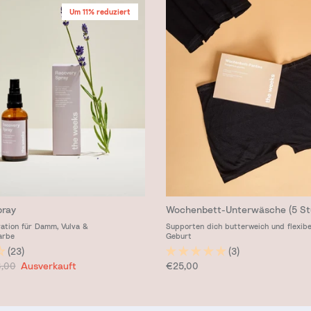
Um 11% reduziert
pray
Wochenbett-Unterwäsche (5 St
ation für Damm, Vulva &
Supporten dich butterweich und flexibe
arbe
Geburt
(23)
(3)
is
maler Preis
Normaler Preis
,00
Ausverkauft
€25,00