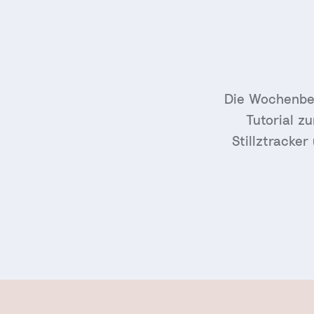
Die Wochenbet
Tutorial z
Stillztracke