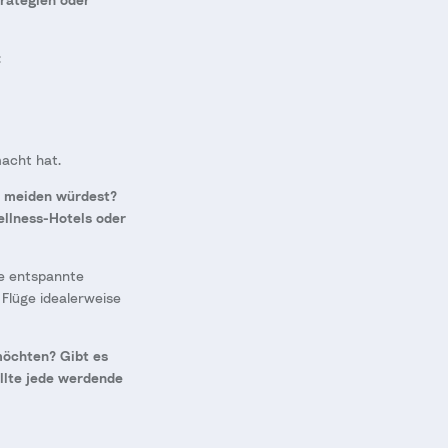
:
macht hat.
er meiden würdest?
ellness-Hotels oder
ine entspannte
e Flüge idealerweise
möchten? Gibt es
llte jede werdende