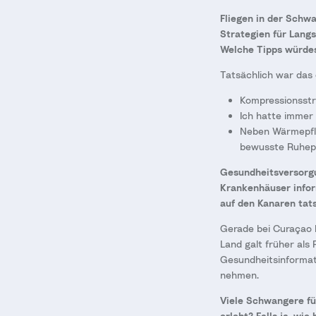
Fliegen in der Schwa
Strategien für Lang
Welche Tipps würdes
Tatsächlich war das 
Kompressionsstr
Ich hatte immer 
Neben Wärmepfla
bewusste Ruhepa
Gesundheitsversorgu
Krankenhäuser inform
auf den Kanaren tat
Gerade bei Curaçao h
Land galt früher als 
Gesundheitsinformati
nehmen.
Viele Schwangere füh
erlebt? Falls ja, w