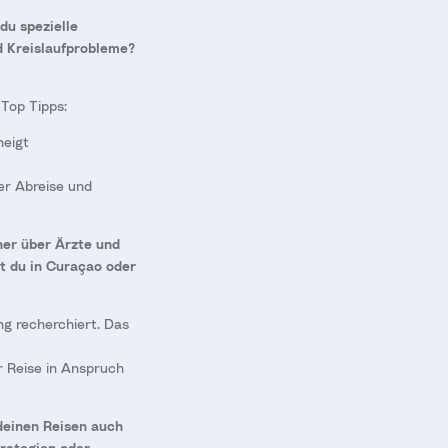
du spezielle
 Kreislaufprobleme?
 Top Tipps:
neigt
r Abreise und
her über Ärzte und
st du in Curaçao oder
ng recherchiert. Das
r Reise in Anspruch
 deinen Reisen auch
trategien oder