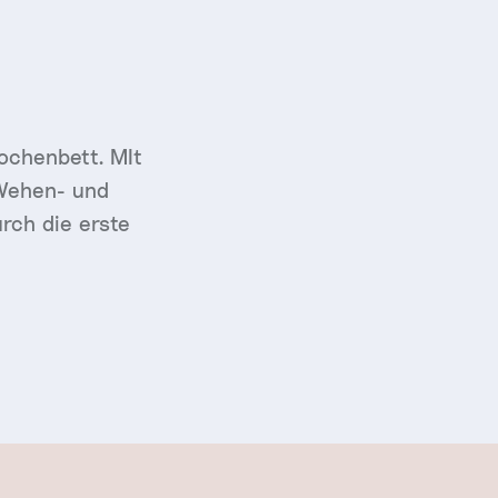
ochenbett. MIt
 Wehen- und
rch die erste