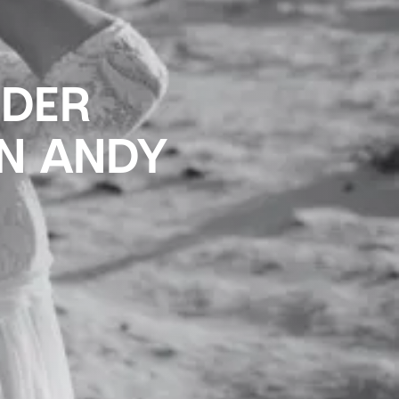
 DER
N ANDY