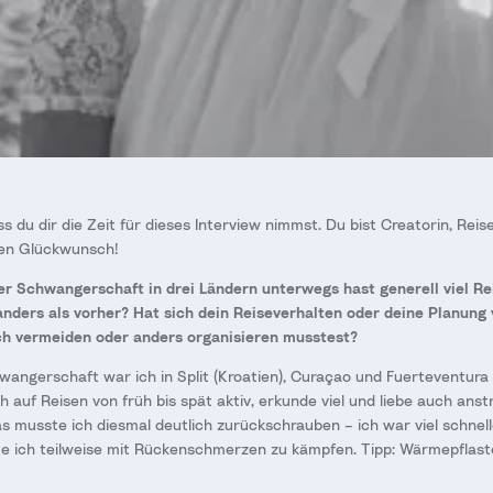
s du dir die Zeit für dieses Interview nimmst. Du bist Creatorin, Reis
hen Glückwunsch!
r Schwangerschaft in drei Ländern unterwegs hast generell viel Re
nders als vorher? Hat sich dein Reiseverhalten oder deine Planung
ich vermeiden oder anders organisieren musstest?
angerschaft war ich in Split (Kroatien), Curaçao und Fuerteventura
h auf Reisen von früh bis spät aktiv, erkunde viel und liebe auch ans
musste ich diesmal deutlich zurückschrauben – ich war viel schnell
te ich teilweise mit Rückenschmerzen zu kämpfen. Tipp: Wärmepflast