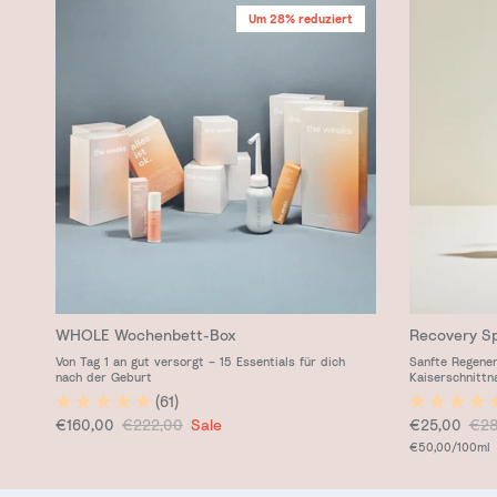
Um 28% reduziert
WHOLE Wochenbett-Box
Recovery S
Von Tag 1 an gut versorgt – 15 Essentials für dich
Sanfte Regener
nach der Geburt
Kaiserschnittn
(61)
Verkaufspreis
Normaler Preis
Verkaufspre
Nor
€160,00
€222,00
Sale
€25,00
€28
Grundpreis
€50,00
/100ml