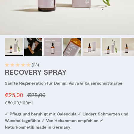
(23)
RECOVERY SPRAY
Sanfte Regeneration für Damm, Vulva & Kaiserschnittnarbe
Verkaufspreis
Normaler Preis
€25,00
€28,00
Grundpreis
€50,00
/100ml
✓ Pflegt und beruhigt mit Calendula ✓ Lindert Schmerzen und
Wundheitsgefühle ✓ Von Hebammen empfohlen ✓
Naturkosmetik made in Germany