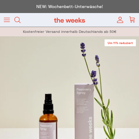
Direkt zum Inhalt
NEW: Wochenbett-Unterwäsche!
Konto
War
Kostenfreier Versand innerhalb Deutschlands ab 50€
Zu Produktinformationen springen
Um 11% reduziert