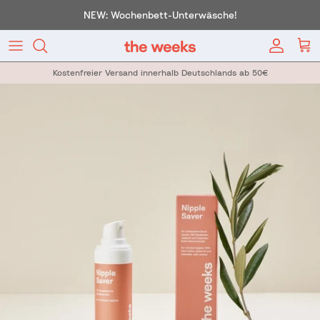
Direkt zum Inhalt
NEW: Wochenbett-Unterwäsche!
Konto
War
Kostenfreier Versand innerhalb Deutschlands ab 50€
Zu Produktinformationen springen