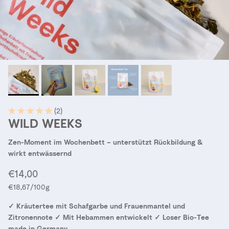
(2)
WILD WEEKS
Zen-Moment im Wochenbett – unterstützt Rückbildung &
wirkt entwässernd
Normaler Preis
€14,00
Grundpreis
€18,67
/100g
✓ Kräutertee mit Schafgarbe und Frauenmantel und
Zitronennote ✓ Mit Hebammen entwickelt ✓ Loser Bio-Tee
made in Germany