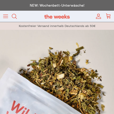
Direkt zum Inhalt
NEW: Wochenbett-Unterwäsche!
Konto
War
Kostenfreier Versand innerhalb Deutschlands ab 50€
Zu Produktinformationen springen