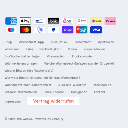
Shop
Wochenbett-App
alles ist ok.
Hebammen
Apotheken
Wholesale
FAQ
Nachhaltigkeit
Media
Kooperationen
Bio-Wochenbetteinlagen
Vlieswindeln
Flockenwindeln
Wöchnerinnenvorlagen
Welche Wochenbett-Einlagen aus der Drogerie?
Welche Binden fürs Wochenbett?
Wie viele Binden brauche ich für das Wochenbett?
Wochenbett nach Kaiserschnitt
AGB und Widerruf
Datenschutz
Versandinformationen
Store Locator
Rückgaben
Kontakt
Vertrag widerrufen
Impressum
© 2026
the weeks
.
Powered by Shopify