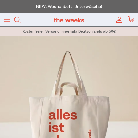
Direkt zum Inhalt
NEW: Wochenbett-Unterwäsche!
Konto
War
Kostenfreier Versand innerhalb Deutschlands ab 50€
Zu Produktinformationen springen