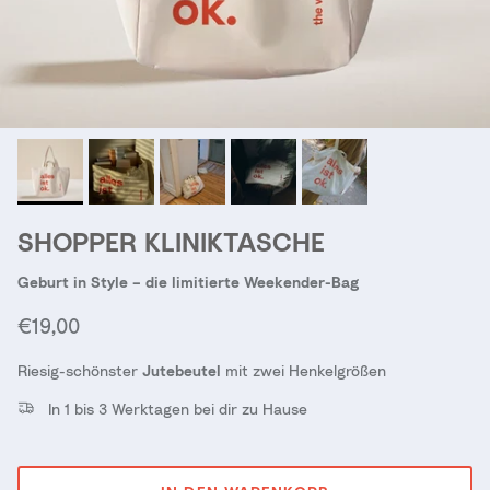
SHOPPER KLINIKTASCHE
Geburt in Style – die limitierte Weekender-Bag
Normaler Preis
€19,00
Riesig-schönster
Jutebeutel
mit zwei Henkelgrößen
In 1 bis 3 Werktagen bei dir zu Hause