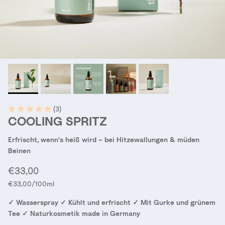
(3)
COOLING SPRITZ
Erfrischt, wenn's heiß wird – bei Hitzewallungen & müden
Beinen
Normaler Preis
€33,00
Grundpreis
€33,00
/100ml
✓ Wasserspray ✓ Kühlt und erfrischt ✓ Mit Gurke und grünem
Tee ✓ Naturkosmetik made in Germany