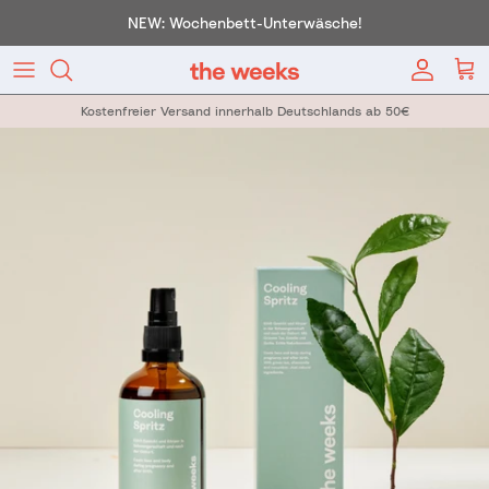
Direkt zum Inhalt
NEW: Wochenbett-Unterwäsche!
Konto
War
Kostenfreier Versand innerhalb Deutschlands ab 50€
Zu Produktinformationen springen