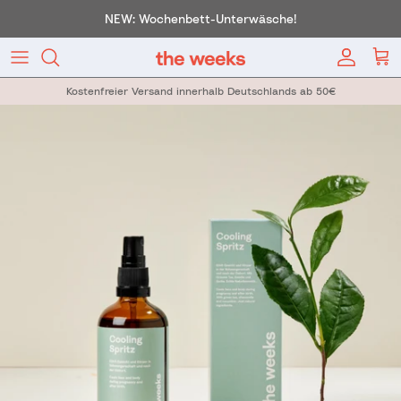
Direkt zum Inhalt
NEW: Wochenbett-Unterwäsche!
Konto
War
Kostenfreier Versand innerhalb Deutschlands ab 50€
Zu Produktinformationen springen