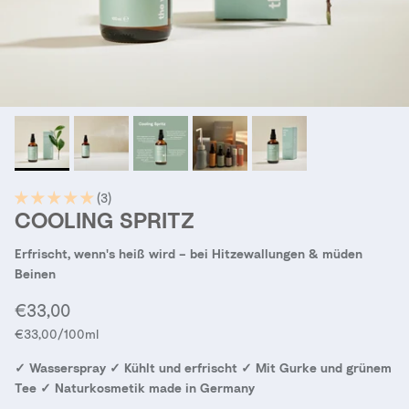
(3)
COOLING SPRITZ
Erfrischt, wenn's heiß wird – bei Hitzewallungen & müden
Beinen
Normaler Preis
€33,00
Grundpreis
€33,00
/100ml
✓ Wasserspray ✓ Kühlt und erfrischt ✓ Mit Gurke und grünem
Tee ✓ Naturkosmetik made in Germany