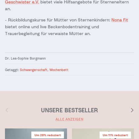
Geschwister e.V.
bietet viele Hilfsangebote für Sterneneltern
an.
- Rückbildungskurse für Mütter von Sternenkindern:
Nona Fit
bietet online und live Beckenbodentraining und
Trauerbegleitung für verwaiste Mütter an.
Dr. Lea-Sophie Borgmann
Getaggt:
Schwangerschaft
Wochenbett
Vorherige
Nächs
UNSERE BESTSELLER
ALLE ANZEIGEN
Um 28% reduziert
Um 11% reduziert