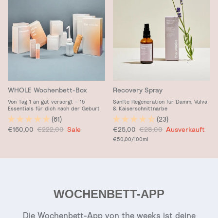
WHOLE Wochenbett-Box
Recovery Spray
Von Tag 1 an gut versorgt – 15
Sanfte Regeneration für Damm, Vulva
Essentials für dich nach der Geburt
& Kaiserschnittnarbe
(61)
(23)
Verkaufspreis
Normaler Preis
Verkaufspreis
Normaler Preis
€160,00
€222,00
Sale
€25,00
€28,00
Ausverkauft
Grundpreis
€50,00
/100ml
WOCHENBETT-APP
Die Wochenbett-App von the weeks ist deine