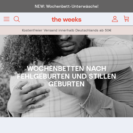
Direkt zum Inhalt
NEW: Wochenbett-Unterwäsche!
Konto
War
Kostenfreier Versand innerhalb Deutschlands ab 50€
WOCHENBETTEN NACH
FEHLGEBURTEN UND STILLEN
GEBURTEN