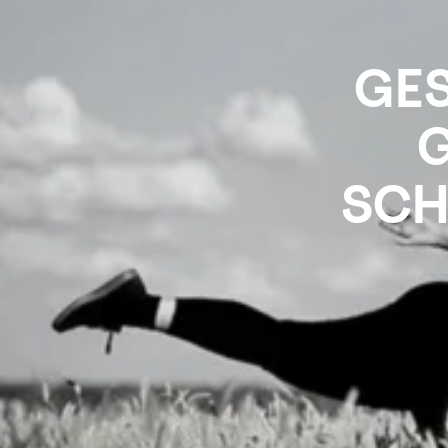
GES
G
SCH