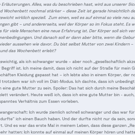
e Erläuterungen. Alles, was du beschrieben hast, wird aus unserer Sic
 Wochenbett nochmal stärker – diese Zeit ist gerade hinsichtlich 
wicht wirklich speziell. Zum einen, weil es auf einmal so viele neu a
en gibt – und andererseits, weil der Körper so im Fokus steht. Es w
für viele Menschen eine neue Erfahrung ist. Der Körper soll sich ve
enbedingungen. Und danach soll er dann aber bitte, wenn die Geburt 
wieder aussehen wie davor. Du bist selbst Mutter von zwei Kindern – 
und das Wochenbett erlebt?
wichtig, als ich schwanger wurde – aber noch „gesellschaftlich akz
 Begriff ist. Ich meine damit, dass ich nicht auf der Straße für mein
chäften Kleidung gepasst hat – ich lebte also in einem Körper, der no
nd trotzdem war ich voll im Diät-Modus. Ich dachte, dass ich unbeding
 eine gute Mutter zu sein. Spoiler: Das hat sich durch meine Beschäf
tt verändert. Heute weiß ich, dass ich eine gute Mutter bin - auch,
spanntes Verhältnis zum Essen vorleben.
wangerschaft: Ich wurde ziemlich schnell schwanger und das war für
 „durfte“ ich einen Bauch haben. Und der durfte nicht nur da sein, so
t. Und es war das erste Mal in meinem Leben, dass diese ganzen „Re
ehr hatten: Ich konnte auf einmal auf meinen Körper hören und hat