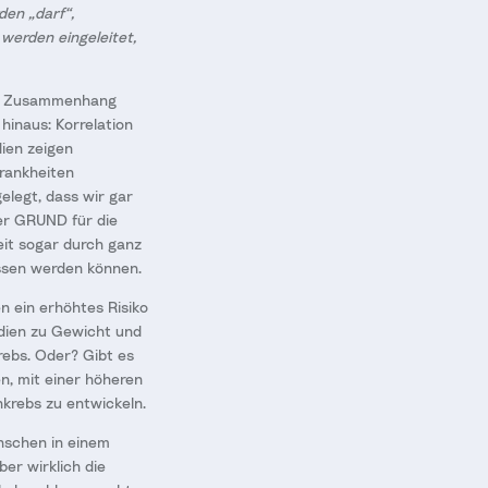
en „darf“,
werden eingeleitet,
 den Zusammenhang
hinaus: Korrelation
dien zeigen
Krankheiten
legt, dass wir gar
der GRUND für die
it sogar durch ganz
ssen werden können.
n ein erhöhtes Risiko
udien zu Gewicht und
ebs. Oder? Gibt es
en, mit einer höheren
krebs zu entwickeln.
nschen in einem
er wirklich die