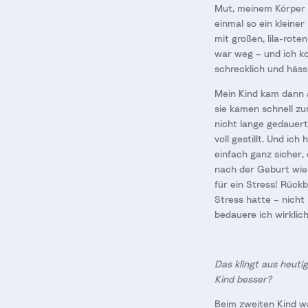
Mut, meinem Körper 
einmal so ein kleine
mit großen, lila-rot
war weg – und ich k
schrecklich und hässl
Mein Kind kam dann 
sie kamen schnell zu
nicht lange gedauer
voll gestillt. Und ic
einfach ganz sicher, 
nach der Geburt wie
für ein Stress! Rück
Stress hatte – nicht
bedauere ich wirklic
Das klingt aus heuti
Kind besser?
Beim zweiten Kind wa