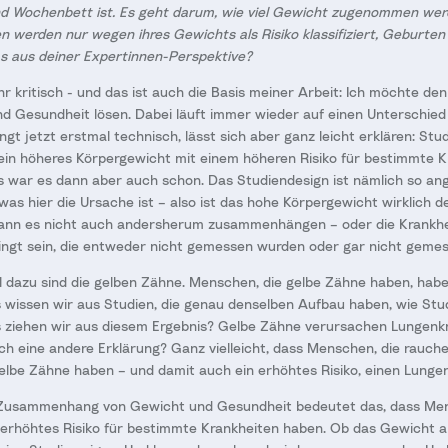
 Wochenbett ist. Es geht darum, wie viel Gewicht zugenommen werd
werden nur wegen ihres Gewichts als Risiko klassifiziert, Geburten 
as aus deiner Expertinnen-Perspektive?
ehr kritisch - und das ist auch die Basis meiner Arbeit: Ich möchte
 Gesundheit lösen. Dabei läuft immer wieder auf einen Unterschied 
lingt jetzt erstmal technisch, lässt sich aber ganz leicht erklären: Stu
 ein höheres Körpergewicht mit einem höheren Risiko für bestimmte 
war es dann aber auch schon. Das Studiendesign ist nämlich so ange
was hier die Ursache ist – also ist das hohe Körpergewicht wirklich 
ann es nicht auch andersherum zusammenhängen – oder die Krankhe
ingt sein, die entweder nicht gemessen wurden oder gar nicht geme
el dazu sind die gelben Zähne. Menschen, die gelbe Zähne haben, habe
 wissen wir aus Studien, die genau denselben Aufbau haben, wie St
 ziehen wir aus diesem Ergebnis? Gelbe Zähne verursachen Lungenkr
auch eine andere Erklärung? Ganz vielleicht, dass Menschen, die rauch
elbe Zähne haben – und damit auch ein erhöhtes Risiko, einen Lungen
 Zusammenhang von Gewicht und Gesundheit bedeutet das, dass Me
 erhöhtes Risiko für bestimmte Krankheiten haben. Ob das Gewicht ab