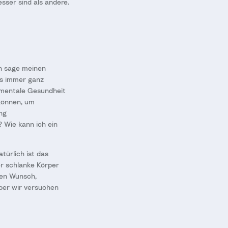
sser sind als andere.
ch sage meinen
ns immer ganz
e mentale Gesundheit
können, um
ng
 Wie kann ich ein
türlich ist das
er schlanke Körper
den Wunsch,
ber wir versuchen