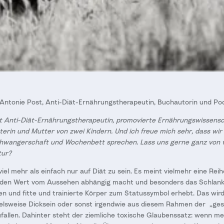
. Antonie Post, Anti-Diät-Ernährungstherapeutin, Buchautorin und Po
st Anti-Diät-Ernährungstherapeutin, promovierte Ernährungswissensch
erin und Mutter von zwei Kindern. Und ich freue mich sehr, dass wir
chwangerschaft und Wochenbett sprechen. Lass uns gerne ganz von 
tur?
iel mehr als einfach nur auf Diät zu sein. Es meint vielmehr eine Rei
 den Wert vom Aussehen abhängig macht und besonders das Schlanks
n und fitte und trainierte Körper zum Statussymbol erhebt. Das wir
elsweise Dicksein oder sonst irgendwie aus diesem Rahmen der „gese
allen. Dahinter steht der ziemliche toxische Glaubenssatz: wenn me