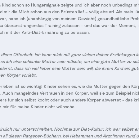
in Kind schon so Hungersignale zeigte und ich aber noch unbedingt mi
d mir die Milch schon aus den Brüsten lief – völlig absurd. Als mein j
t war, habe ich (unabhängig von meinem Gewicht) gesundheitliche Pr
so überanstrengendes Training zulassen – und das war der Moment, i
ch mit der Anti-Diät-Ernährung zu befassen.
 diene Offenheit. Ich kann mich mit ganz vielem deiner Erzählungen id
ss ich eine schlanke Mutter sein müsste, um eine gute Mutter zu sein
lernt, dass ich viel lieber eine Mutter sein will, die ihrem Kind ein gu
en Körper vorlebt.
orleben ist so wichtig! Kinder sehen es, wie die Mutter gegen den Kö
. Auch mangelndes Vertrauen in den Körper, weil sie zum Beispiel nich
rs für sich selbst kocht oder auch andere Körper abwertet - das kr
ch mir für meine Kinder nicht wünsche.
irklich nur unterschreiben. Nochmal zur Diät-Kultur: ich war selbst e
 in all diesen Ratgeber-Büchern, bei Hebammen und Ärzt*innen rund