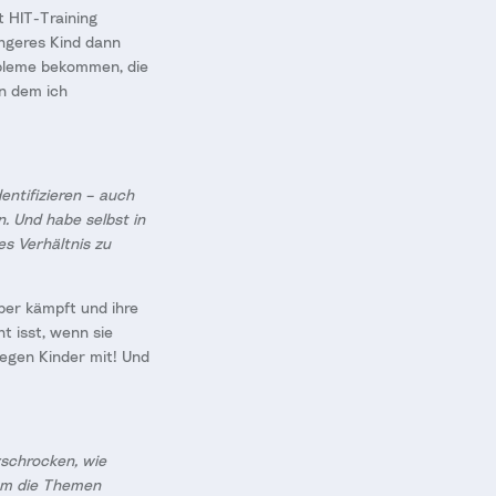
t HIT-Training
üngeres Kind dann
obleme bekommen, die
n dem ich
entifizieren – auch
. Und habe selbst in
tes Verhältnis zu
rper kämpft und ihre
t isst, wenn sie
iegen Kinder mit! Und
rschrocken, wie
 um die Themen