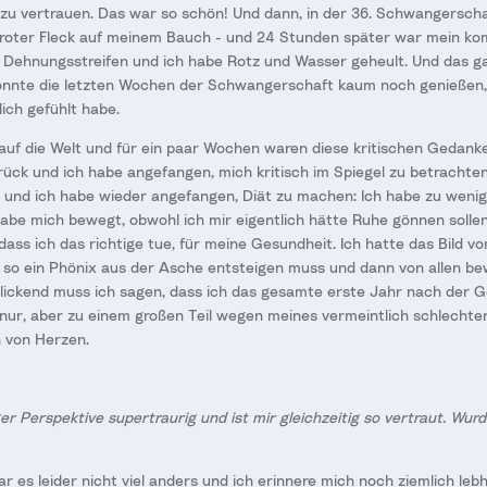
zu vertrauen. Das war so schön! Und dann, in der 36. Schwangersch
r roter Fleck auf meinem Bauch - und 24 Stunden später war mein ko
en Dehnungsstreifen und ich habe Rotz und Wasser geheult. Und das 
onnte die letzten Wochen der Schwangerschaft kaum noch genießen, 
ich gefühlt habe.
auf die Welt und für ein paar Wochen waren diese kritischen Gedank
rück und ich habe angefangen, mich kritisch im Spiegel zu betrachten.
t und ich habe wieder angefangen, Diät zu machen: Ich habe zu weni
h habe mich bewegt, obwohl ich mir eigentlich hätte Ruhe gönnen solle
dass ich das richtige tue, für meine Gesundheit. Ich hatte das Bild vo
 so ein Phönix aus der Asche entsteigen muss und dann von allen b
blickend muss ich sagen, dass ich das gesamte erste Jahr nach der G
 nur, aber zu einem großen Teil wegen meines vermeintlich schlechte
h von Herzen.
ger Perspektive supertraurig und ist mir gleichzeitig so vertraut. Wur
r es leider nicht viel anders und ich erinnere mich noch ziemlich lebh