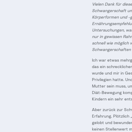
Vielen Dank für dies
Schwangerschaft und
Körperformen und -ge
Ernährungsempfehlung
Untersuchungen, was 
nur in gewissen Rahm
schnell wie möglich 
Schwangerschaften 
Ich war etwas mehrge
das ein schrecklicher
wurde und mir in Ges
Privilegien hatte. U
Mutter sein muss, um
Diät-Bewegung komple
Kindern ein sehr ent
Aber zurück zur Sch
Erfahrung. Plötzlich
gelobt und bewunder
keinen Stellenwert m