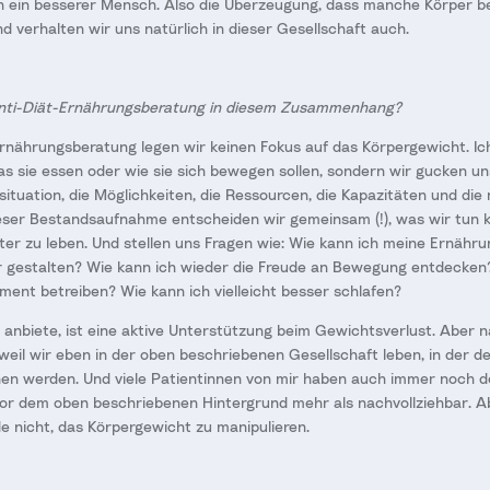
ch ein besserer Mensch. Also die Überzeugung, dass manche Körper be
verhalten wir uns natürlich in dieser Gesellschaft auch.
nti-Diät-Ernährungsberatung in diesem Zusammenhang?
Ernährungsberatung legen wir keinen Fokus auf das Körpergewicht. I
was sie essen oder wie sie sich bewegen sollen, sondern wir gucken u
nssituation, die Möglichkeiten, die Ressourcen, die Kapazitäten und di
ieser Bestandsaufnahme entscheiden wir gemeinsam (!), was wir tun 
ter zu leben. Und stellen uns Fragen wie: Wie kann ich meine Ernähru
 gestalten? Wie kann ich wieder die Freude an Bewegung entdecken?
nt betreiben? Wie kann ich vielleicht besser schlafen?
t anbiete, ist eine aktive Unterstützung beim Gewichtsverlust. Aber na
eil wir eben in der oben beschriebenen Gesellschaft leben, in der d
hen werden. Und viele Patientinnen von mir haben auch immer noch 
vor dem oben beschriebenen Hintergrund mehr als nachvollziehbar. A
 nicht, das Körpergewicht zu manipulieren.