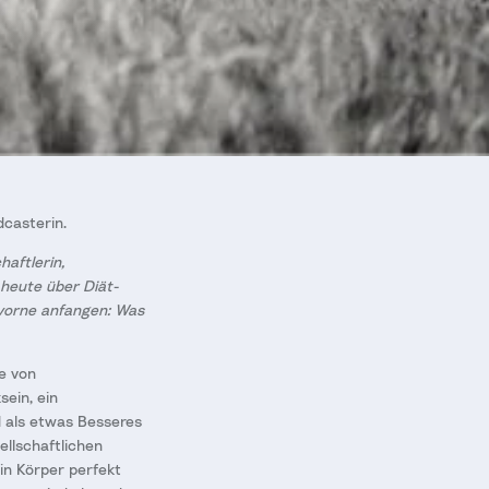
dcasterin.
aftlerin,
 heute über Diät-
vorne anfangen: Was
he von
ein, ein
d als etwas Besseres
llschaftlichen
in Körper perfekt