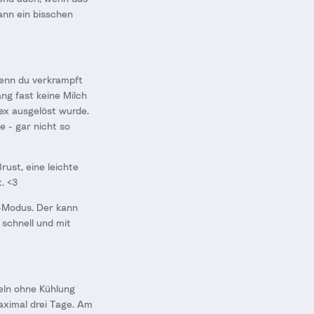
kann ein bisschen
wenn du verkrampft
ng fast keine Milch
lex ausgelöst wurde.
 - gar nicht so
ust, eine leichte
. <3
-Modus. Der kann
 schnell und mit
eln ohne Kühlung
aximal drei Tage. Am