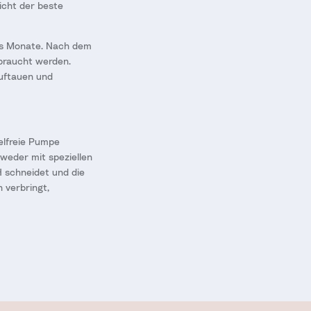
icht der beste
echs Monate. Nach dem
rbraucht werden.
auftauen und
belfreie Pumpe
ntweder mit speziellen
H schneidet und die
 verbringt,