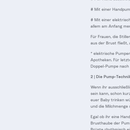
# Mit einer Handpump
# Mit einer elektrisc
allem am Anfang mer
Für Frauen, die Still
aus der Brust fließt,
* elektrische Pumpen
Apotheken. Für letzt
Doppel-Pumpe nach 
2 | Die Pump-Techni
Wenn ihr ausschließli
sein kann, schon ku
euer Baby trinken wü
und die Milchmenge 
Egal ob ihr eine Hand
Brusthaube der Pumpe
Brüste rhythmisch ei