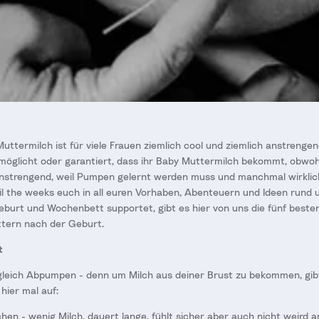
termilch ist für viele Frauen ziemlich cool und ziemlich anstrengend
möglicht oder garantiert, dass ihr Baby Muttermilch bekommt, obwohl
Anstrengend, weil Pumpen gelernt werden muss und manchmal wirklich 
l the weeks euch in all euren Vorhaben, Abenteuern und Ideen rund
burt und Wochenbett supportet, gibt es hier von uns die fünf beste
tern nach der Geburt.
t
gleich Abpumpen - denn um Milch aus deiner Brust zu bekommen, gib
 hier mal auf:
hen - wenig Milch, dauert lange, fühlt sicher aber auch nicht weird a