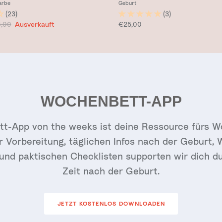
arbe
Geburt
(23)
(3)
is
maler Preis
Normaler Preis
,00
Ausverkauft
€25,00
WOCHENBETT-APP
t-App von the weeks ist deine Ressource fürs W
ur Vorbereitung, täglichen Infos nach der Geburt,
r und paktischen Checklisten supporten wir dich du
Zeit nach der Geburt.
JETZT KOSTENLOS DOWNLOADEN