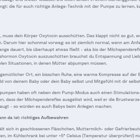
klingt: die für euch richtige Anlege-Technik mit der Pumpe zu lernen, 
ßt, muss dein Körper Oxytocin ausschütten. Das klappt nicht so gut, 
. Darum hier schonmal vorweg: es ist ziemlich normal, wenn am Anfa
nge dauert, bis überhaupt etwas fließt - aka bis der Milchspenderef
shormon Oxytocin auszuschütten brauchst du Entspannung und Liebe
 vielen Situationen, in denen Mütter abpumpen müssen.
 gemütlicher Ort, ein bisschen Ruhe, eine warme Kompresse auf der Br
ld von deinem Baby oder dein Baby selbst und Mitgefühl mit dir selbst
chpumpen haben oft neben dem Pump-Modus auch einen Stimulations
n, dass der Milchspendereflex ausgelöst wird, weil er die Brustwarze
nsaugt - so würden es auch Babys beim Anlegen machen.
ann da ist: richtiges Aufbewahren
lt sich in geschlossenen Fläschchen, Muttermilch- oder Gefrierbeut
en, im Kühlschrank bei unter +5° Celsius (Temperatur überprüfen!) m