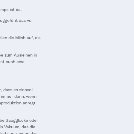
mpe ist da.
auggefühl, das vor
len die Milch auf, die
pe zum Ausleihen in
nnt euch eine
, dass es sinnvoll
i immer dann, wenn
hproduktion anregt
 die Saugglocke oder
in Vakuum, das die
 Und auch, wenn das