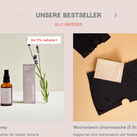
Vorherige
Nächste
UNSERE BESTSELLER
ALLE ANZEIGEN
Um 11% reduziert
pray
Wochenbett-Unterwäsche (5 St
ation für Damm, Vulva &
Supporten dich butterweich und flexibe