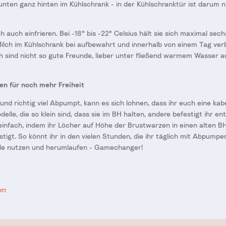
 unten ganz hinten im Kühlschrank - in der Kühlschranktür ist darum n
ch auch einfrieren. Bei -18° bis -22° Celsius hält sie sich maximal s
Milch im Kühlschrank bei aufbewahrt und innerhalb von einem Tag ve
h sind nicht so gute Freunde, lieber unter fließend warmem Wasser 
en für noch mehr Freiheit
und richtig viel Abpumpt, kann es sich lohnen, dass ihr euch eine ka
delle, die so klein sind, dass sie im BH halten, andere befestigt ihr e
infach, indem ihr Löcher auf Höhe der Brustwarzen in einen alten B
tigt. So könnt ihr in den vielen Stunden, die ihr täglich mit Abpumpen
de nutzen und herumlaufen - Gamechanger!
ett