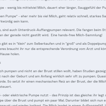
e - wenig bis mittelviel Milch, dauert eher länger, Sauggefühl der Pu
hen Pumpe* - eher mehr bis viel Milch, geht relativ schnell, starkes S
kwürdig sein kann.
en, sind auch Unterdruck-Auffangpumpen relevant. Die fangen beim Stil
 an der gerade nicht gestillt wird. Eine hands-free Milch-Sammlung!
 gibt es in "klein" zum Selberkaufen und in "groß" und als Doppelpum
eres braucht ihr nur die entsprechende Verordnung vom Arzt und kö
Hause holen.
k
ch pumpen und nicht an der Brust stillen wollt, haben Studien gezeigt
rz nach der Geburt und am Anfang wirklich sehr oft zu pumpen. Quas
rde. So setzt ihr einen mechanischen Reiz an der Brust, der die Milc
steuert.
- oder elektrische Pumpe nutzt - das Prinzip ist das gleiche: ihr legt
 über die Brust und pumpt ein paar Mal. Darunter bildet sich nun e
nsaugt und wieder loslässt. Die Milch landet in einem Auffanggefäß.