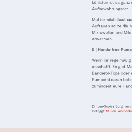
kühlsten ist es ganz
Aufbewahrungsort.
Muttermilch lässt si
Auftauen sollte die 
Mikrowellen und Milc
erwärmen.
5 | Hands-free Pump
Wenn ihr regelmäßig 
anschafft. Es gibt Mo
Banderol-Tops oder e
Pumpe(n) daran befes
zumindest eure Hän
Dr. Lea-Sophie Borgmann
Getaggt:
Stillen
Wochenb