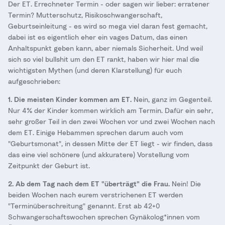
Der ET. Errechneter Termin - oder sagen wir lieber: erratener
Termin? Mutterschutz, Risikoschwangerschaft,
Geburtseinleitung - es wird so mega viel daran fest gemacht,
dabei ist es eigentlich eher ein vages Datum, das einen
Anhaltspunkt geben kann, aber niemals Sicherheit. Und weil
sich so viel bullshit um den ET rankt, haben wir hier mal die
wichtigsten Mythen (und deren Klarstellung) für euch
aufgeschrieben:
1. Die meisten Kinder kommen am ET.
Nein, ganz im Gegenteil.
Nur 4% der Kinder kommen wirklich am Termin. Dafür ein sehr,
sehr großer Teil in den zwei Wochen vor und zwei Wochen nach
dem ET. Einige Hebammen sprechen darum auch vom
"Geburtsmonat", in dessen Mitte der ET liegt - wir finden, dass
das eine viel schönere (und akkuratere) Vorstellung vom
Zeitpunkt der Geburt ist.
2. Ab dem Tag nach dem ET "überträgt" die Frau.
Nein! Die
beiden Wochen nach eurem verstrichenen ET werden
"Terminüberschreitung" genannt. Erst ab 42+0
Schwangerschaftswochen sprechen Gynäkolog*innen vom