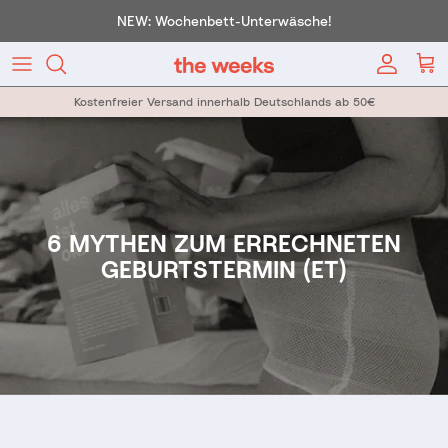
Direkt zum Inhalt
NEW: Wochenbett-Unterwäsche!
Konto
War
Kostenfreier Versand innerhalb Deutschlands ab 50€
6 MYTHEN ZUM ERRECHNETEN
GEBURTSTERMIN (ET)