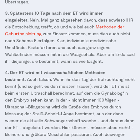
Übertragen.
3. Spätestens 10 Tage nach dem ET wird immer
eingeleitet.
Nein. Mal ganz abgesehen davon, dass sowieso IHR
die Entscheidung trefft, ob und wie bei euch
Methoden der
Geburtseinleitung
zum Einsatz kommen, muss dies auch nicht
nach Schema F erfolgen. Klar, individuelle medizinische
Umstände, Risikofaktoren und auch das ganz eigene
Wohlbefinden müssen mit in die Waagschale. Aber am Ende seid
ihr diejenige, die bestimmt, wann es wie losgeht.
4. Der ET wird mit wissenschaftlichen Methoden
bestimmt.
Auch falsch. Wenn ihr den Tag der Befruchtung nicht
kennt (und so geht es den meisten Frauen), wird der ET meist
beim ersten Ultraschall berechnet, auf dem die Gynäkolog*in
den Embryo sehen kann. In der - nicht immer 100%igen -
Ultraschall-Bildgebung wird die Größe des Embryos durch
Messung der Steiß-Scheitl-LÄnge bestimmt, aus der dann
wieder die aktuelle Schwangerschaftswoche - und daraus dann
der ET - abgeleitet werden. Hier können - müssen abee nicht! -
kleinere und größere Messfehler passieren. Auch deswegen