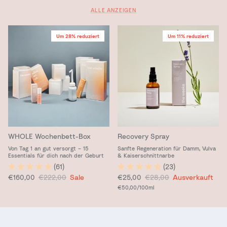
ALLE ANZEIGEN
Um 28% reduziert
Um 11% reduziert
WHOLE Wochenbett-Box
Recovery Spray
Von Tag 1 an gut versorgt – 15
Sanfte Regeneration für Damm, Vulva
Essentials für dich nach der Geburt
& Kaiserschnittnarbe
(61)
(23)
Verkaufspreis
Normaler Preis
Verkaufspreis
Normaler Preis
€160,00
€222,00
Sale
€25,00
€28,00
Ausverkauft
Grundpreis
€50,00
/100ml