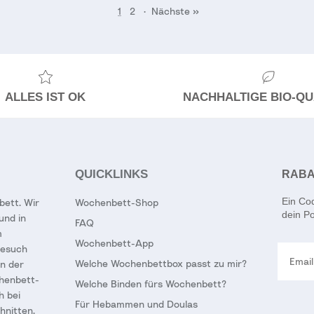
1
2
·
Nächste »
ALLES IST OK
NACHHALTIGE BIO-QU
QUICKLINKS
RABA
Ein Co
bett. Wir
Wochenbett-Shop
dein Po
und in
FAQ
m
Wochenbett-App
Email
Besuch
Welche Wochenbettbox passt zu mir?
in der
chenbett-
Welche Binden fürs Wochenbett?
h bei
Für Hebammen und Doulas
hnitten.