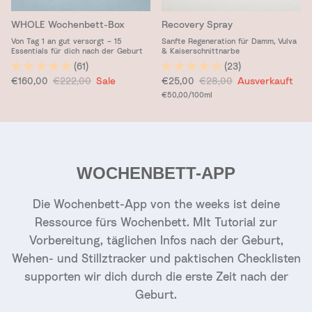
WHOLE Wochenbett-Box
Recovery Spray
Von Tag 1 an gut versorgt – 15
Sanfte Regeneration für Damm, Vulva
Essentials für dich nach der Geburt
& Kaiserschnittnarbe
(61)
(23)
Verkaufspreis
Normaler Preis
Verkaufspreis
Normaler Preis
€160,00
€222,00
Sale
€25,00
€28,00
Ausverkauft
Grundpreis
€50,00
/100ml
WOCHENBETT-APP
Die Wochenbett-App von the weeks ist deine
Ressource fürs Wochenbett. MIt Tutorial zur
Vorbereitung, täglichen Infos nach der Geburt,
Wehen- und Stillztracker und paktischen Checklisten
supporten wir dich durch die erste Zeit nach der
Geburt.