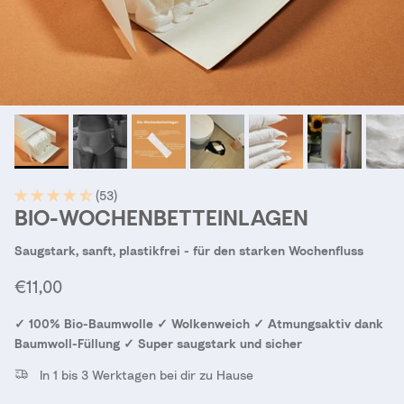
(53)
BIO-WOCHENBETTEINLAGEN
Saugstark, sanft, plastikfrei - für den starken Wochenfluss
Normaler Preis
€11,00
✓ 100% Bio-Baumwolle ✓ Wolkenweich ✓ Atmungsaktiv dank
Baumwoll-Füllung ✓ Super saugstark und sicher
In 1 bis 3 Werktagen bei dir zu Hause