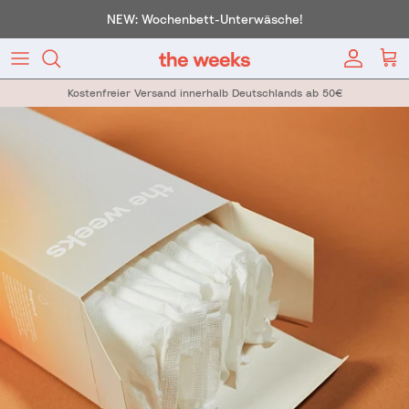
Direkt zum Inhalt
NEW: Wochenbett-Unterwäsche!
Konto
War
Kostenfreier Versand innerhalb Deutschlands ab 50€
Zu Produktinformationen springen