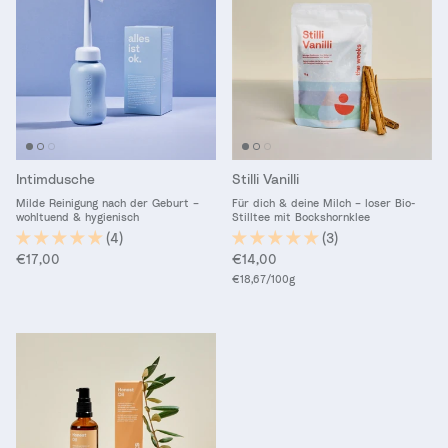
Intimdusche
Stilli Vanilli
Milde Reinigung nach der Geburt –
Für dich & deine Milch – loser Bio-
wohltuend & hygienisch
Stilltee mit Bockshornklee
(4)
(3)
Normaler Preis
Normaler Preis
€17,00
€14,00
Grundpreis
€18,67
/100g