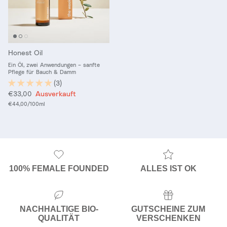
Honest Oil
Ein Öl, zwei Anwendungen – sanfte
Pflege für Bauch & Damm
(3)
Normaler Preis
€33,00
Ausverkauft
Grundpreis
€44,00
/100ml
100% FEMALE FOUNDED
ALLES IST OK
NACHHALTIGE BIO-
GUTSCHEINE ZUM
QUALITÄT
VERSCHENKEN