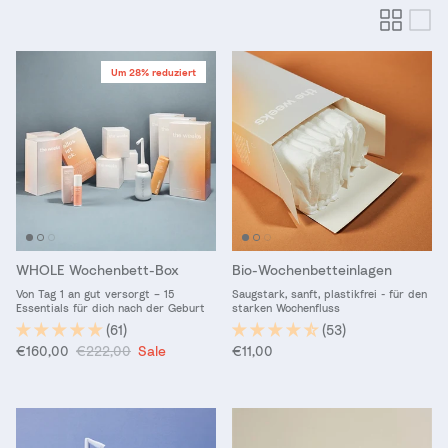
Um 28% reduziert
WHOLE Wochenbett-Box
Bio-Wochenbetteinlagen
Von Tag 1 an gut versorgt – 15
Saugstark, sanft, plastikfrei - für den
Essentials für dich nach der Geburt
starken Wochenfluss
(61)
(53)
Verkaufspreis
Normaler Preis
Normaler Preis
€160,00
€222,00
Sale
€11,00