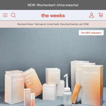
Direkt zum Inhalt
NEW: Wochenbett-Unterwäsche!
Konto
War
Kostenfreier Versand innerhalb Deutschlands ab 50€
Zu Produktinformationen springen
Um 28% reduziert