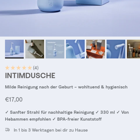
(4)
INTIMDUSCHE
Milde Reinigung nach der Geburt – wohltuend & hygienisch
Normaler Preis
€17,00
✓ Sanfter Strahl für nachhaltige Reinigung ✓ 330 ml ✓ Von
Hebammen empfohlen ✓ BPA-freier Kunststoff
In 1 bis 3 Werktagen bei dir zu Hause