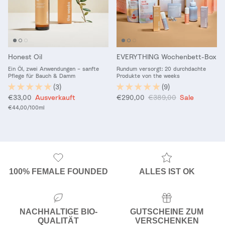
Honest Oil
EVERYTHING Wochenbett-Box
Ein Öl, zwei Anwendungen – sanfte
Rundum versorgt: 20 durchdachte
Pflege für Bauch & Damm
Produkte von the weeks
(3)
(9)
Normaler Preis
Verkaufspreis
Normaler Preis
€33,00
Ausverkauft
€290,00
€389,00
Sale
Grundpreis
€44,00
/100ml
100% FEMALE FOUNDED
ALLES IST OK
NACHHALTIGE BIO-
GUTSCHEINE ZUM
QUALITÄT
VERSCHENKEN