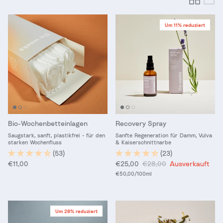
Um 11% reduziert
Bio-Wochenbetteinlagen
Recovery Spray
Saugstark, sanft, plastikfrei - für den
Sanfte Regeneration für Damm, Vulva
starken Wochenfluss
& Kaiserschnittnarbe
(53)
(23)
Normaler Preis
Verkaufspreis
Normaler Preis
€11,00
€25,00
€28,00
Ausverkauft
Grundpreis
€50,00
/100ml
Um 28% reduziert