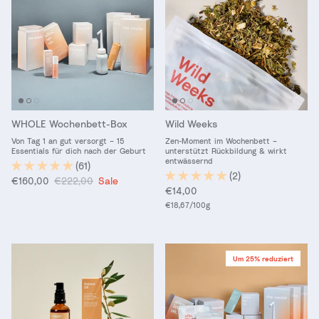
WHOLE Wochenbett-Box
Wild Weeks
Von Tag 1 an gut versorgt – 15
Zen-Moment im Wochenbett –
Essentials für dich nach der Geburt
unterstützt Rückbildung & wirkt
entwässernd
(61)
(2)
Verkaufspreis
Normaler Preis
€160,00
€222,00
Sale
Normaler Preis
€14,00
Grundpreis
€18,67
/100g
Um 25% reduziert